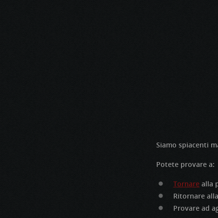
Siamo spiacenti ma 
Potete provare a:
Tornare
alla 
Ritornare all
Provare ad ag