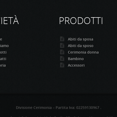
IETÀ
PRODOTTI
e
Abiti da sposa
siamo
Abiti da sposo
otti
Cerimonia donna
atti
Bambino
oria
Accessori
Divisione Cerimonia – Partita Iva: 02259130967 .