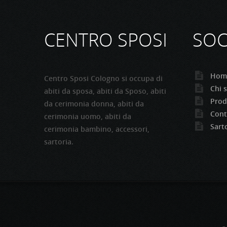
CENTRO SPOSI
SOC
Hom
Centro Sposi Cologno si occupa di
Chi 
abiti da sposa, abiti da Sposo, abiti
Prod
da cerimonia donna, abiti da
Cont
cerimonia uomo, abiti da
Sart
cerimonia bambino, accessori,
sartoria.