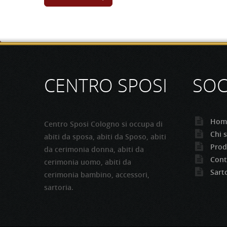
CONTINUA
CENTRO SPOSI
SOC
Hom
Centro Sposi Cologno si occupa di
Chi 
abiti da sposa, abiti da Sposo, abiti
Prod
da cerimonia donna, abiti da
Cont
cerimonia uomo, abiti da
Sart
cerimonia bambino, accessori,
sartoria.