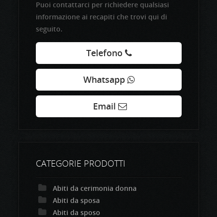
Puoi contattarci per richiedere qualsiasi
informazione ai recapiti che trovi qui di
seguito.
Telefono
Whatsapp
Email
CATEGORIE PRODOTTI
Abiti da cerimonia donna
Abiti da sposa
Abiti da sposo