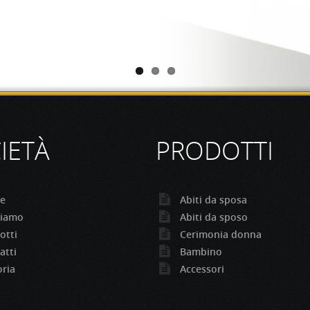
IETÀ
PRODOTTI
e
Abiti da sposa
siamo
Abiti da sposo
otti
Cerimonia donna
atti
Bambino
oria
Accessori