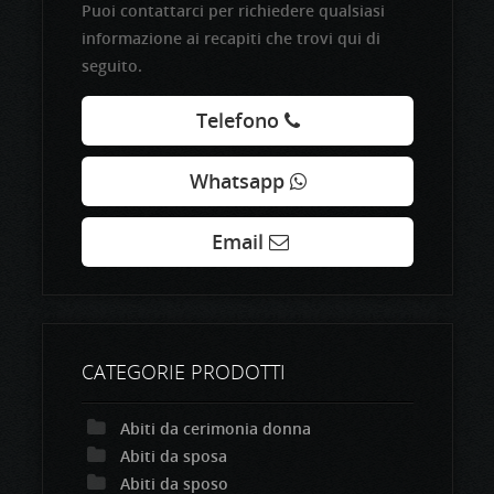
Puoi contattarci per richiedere qualsiasi
informazione ai recapiti che trovi qui di
seguito.
Telefono
Whatsapp
Email
CATEGORIE PRODOTTI
Abiti da cerimonia donna
Abiti da sposa
Abiti da sposo