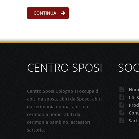
CONTINUA
CONTINUA
CONTINUA
CENTRO SPOSI
SOC
Hom
Centro Sposi Cologno si occupa di
Chi 
abiti da sposa, abiti da Sposo, abiti
Prod
da cerimonia donna, abiti da
Cont
cerimonia uomo, abiti da
Sart
cerimonia bambino, accessori,
sartoria.