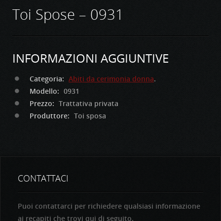
Toi Spose – 0931
INFORMAZIONI AGGIUNTIVE
Categoria:
Abiti da cerimonia donna
.
Modello:
0931
Prezzo:
Trattativa privata
Produttore:
Toi sposa
CONTATTACI
Puoi contattarci per richiedere qualsiasi informazione
ai recapiti che trovi qui di seguito.