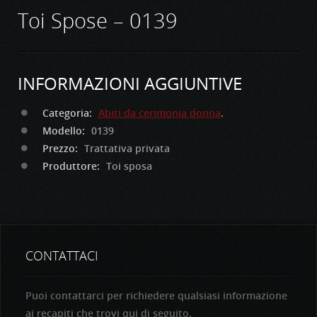
Toi Spose – 0139
INFORMAZIONI AGGIUNTIVE
Categoria:
Abiti da cerimonia donna
.
Modello:
0139
Prezzo:
Trattativa privata
Produttore:
Toi sposa
CONTATTACI
Puoi contattarci per richiedere qualsiasi informazione
ai recapiti che trovi qui di seguito.