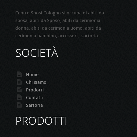
Centro Sposi Cologno si occupa di abiti da
sposa, abiti da Sposo, abiti da cerimonia
donna, abiti da cerimonia uomo, abiti da
cerimonia bambino, accessori, sartoria.
SOCIETÀ
Home
Chi siamo
Prodotti
Contatti
Sartoria
PRODOTTI