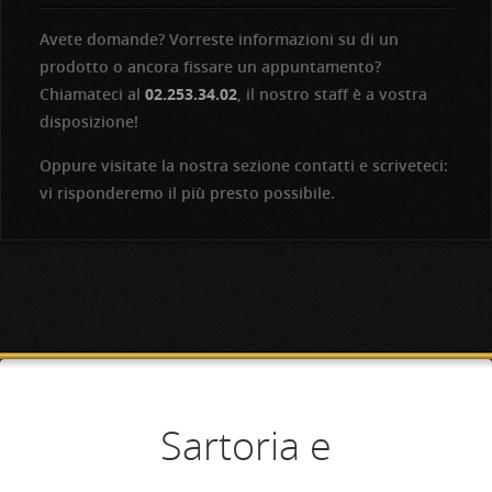
Avete domande? Vorreste informazioni su di un
prodotto o ancora fissare un appuntamento?
Chiamateci al
02.253.34.02
, il nostro staff è a vostra
disposizione!
Oppure visitate la nostra sezione contatti e scriveteci:
vi risponderemo il più presto possibile.
Aperti dal lunedì al
Competenza e
Sartoria e