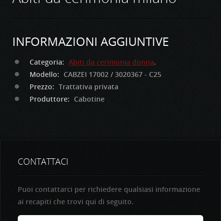
INFORMAZIONI AGGIUNTIVE
Categoria:
Abiti da cerimonia donna
.
Modello:
CABZEI 17002 / 3020367 - C25
Prezzo:
Trattativa privata
Produttore:
Cabotine
CONTATTACI
Puoi contattarci per richiedere qualsiasi informazione
ai recapiti che trovi qui di seguito.