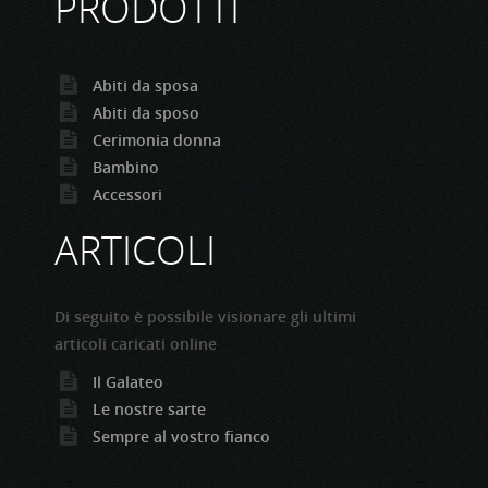
PRODOTTI
Abiti da sposa
Abiti da sposo
Cerimonia donna
Bambino
Accessori
ARTICOLI
Di seguito è possibile visionare gli ultimi
articoli caricati online
Il Galateo
Le nostre sarte
Sempre al vostro fianco