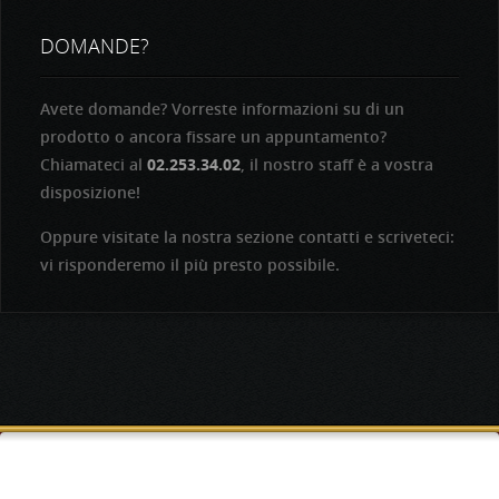
DOMANDE?
Avete domande? Vorreste informazioni su di un
prodotto o ancora fissare un appuntamento?
Chiamateci al
02.253.34.02
, il nostro staff è a vostra
disposizione!
Oppure visitate la nostra sezione contatti e scriveteci:
vi risponderemo il più presto possibile.