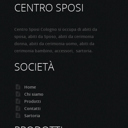
CENTRO SPOSI
Centro Sposi Cologno si occupa di abiti da
sposa, abiti da Sposo, abiti da cerimonia
donna, abiti da cerimonia uomo, abiti da
cerimonia bambino, accessori, sartoria.
SOCIETÀ
Home
Chi siamo
Prodotti
Contatti
Sartoria