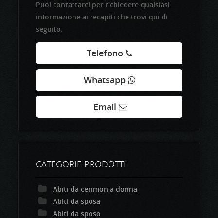
Puoi contattarci per richiedere qualsiasi
informazione ai recapiti che trovi qui di
seguito.
Telefono
Whatsapp
Email
CATEGORIE PRODOTTI
Abiti da cerimonia donna
Abiti da sposa
Abiti da sposo