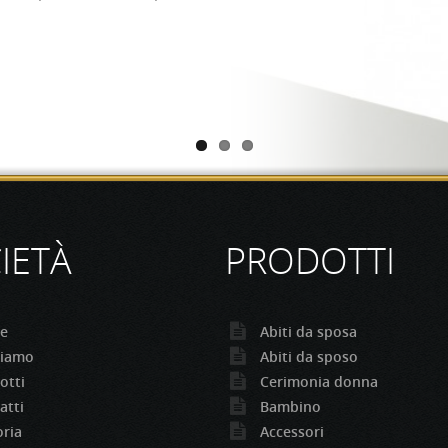
 Possibilità orario
ri informazioni.
IETÀ
PRODOTTI
e
Abiti da sposa
siamo
Abiti da sposo
otti
Cerimonia donna
atti
Bambino
oria
Accessori