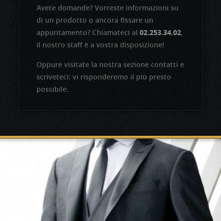
Avete domande? Vorreste informazioni su
di un prodotto o ancora fissare un
appuntamento? Chiamateci al
02.253.34.02
,
il nostro staff è a vostra disposizione!
Oppure visitate la nostra sezione contatti e
scriveteci: vi risponderemo il più presto
possibile.