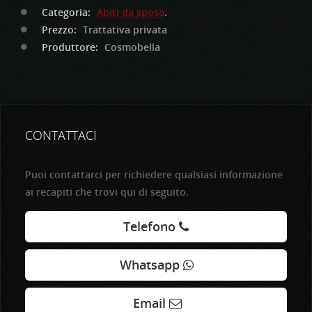
Categoria:
Abiti da sposa
.
Prezzo:
Trattativa privata
Produttore:
Cosmobella
CONTATTACI
Puoi contattarci per richiedere qualsiasi informazione
ai recapiti che trovi qui di seguito.
Telefono
Whatsapp
Email