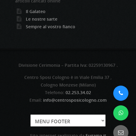
articoli caricati online
Il Galateo
Le nostre sarte
Sempre al vostro fianco
Divisione Cerimonia – Partita Iva: 02259130967 .
Centro Sposi Cologno è in Viale Emilia 37 ,
Cologno Monzese (Milano)
Telefono:
02.253.34.02
Email:
info@centrosposicologno.com
Sito internet realizzato da
Eugama.it