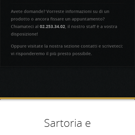
Avete domande? Vorreste informazioni su di un
prodotto o ancora fissare un appuntamento?
Chiamateci al
02.253.34.02
, il nostro staff è a vostra
disposizione!
Oppure visitate la nostra sezione contatti e scriveteci:
vi risponderemo il più presto possibile.
Aperti dal lunedì al
Competenza e
Sartoria e