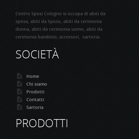
Centro Sposi Cologno si occupa di abiti da
sposa, abiti da Sposo, abiti da cerimonia
donna, abiti da cerimonia uomo, abiti da
cerimonia bambino, accessori, sartoria.
SOCIETÀ
Home
Chi siamo
Prodotti
Contatti
Sartoria
PRODOTTI