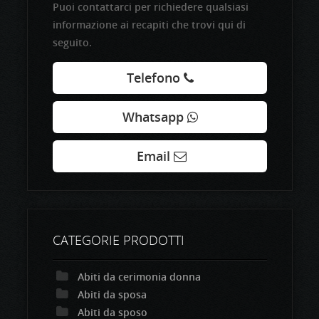
Puoi contattarci per richiedere qualsiasi
informazione ai recapiti che trovi qui di
seguito.
Telefono
Whatsapp
Email
CATEGORIE PRODOTTI
Abiti da cerimonia donna
Abiti da sposa
Abiti da sposo