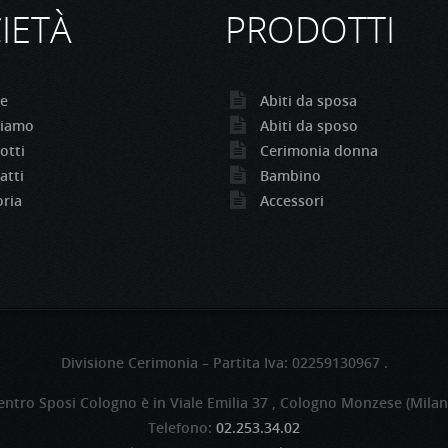
IETÀ
PRODOTTI
e
Abiti da sposa
siamo
Abiti da sposo
otti
Cerimonia donna
atti
Bambino
oria
Accessori
Divisione Cerimonia – Partita Iva: 02259130967 .
entro Sposi Cologno è in Viale Emilia 37 , Cologno Monzese (Milan
Telefono:
02.253.34.02