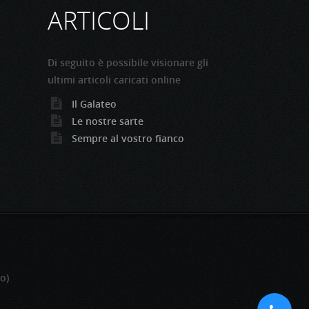
ARTICOLI
Di seguito è possibile visionare gli
ultimi articoli caricati online
Il Galateo
Le nostre sarte
Sempre al vostro fianco
o)