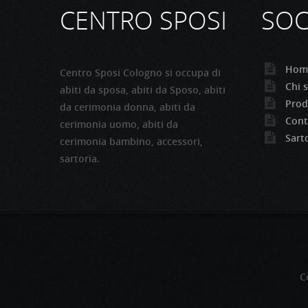
CENTRO SPOSI
SOC
Hom
Centro Sposi Cologno si occupa di
Chi 
abiti da sposa, abiti da Sposo, abiti
Prod
da cerimonia donna, abiti da
Cont
cerimonia uomo, abiti da
Sart
cerimonia bambino, accessori,
sartoria.
C