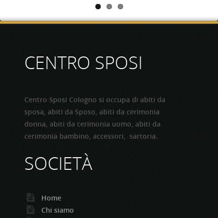
CONTINUA
CENTRO SPOSI
Centro Sposi Cologno si occupa di abiti da
sposa, abiti da Sposo, abiti da cerimonia
donna, abiti da cerimonia uomo, abiti da
cerimonia bambino, accessori, sartoria.
SOCIETÀ
Home
Chi siamo