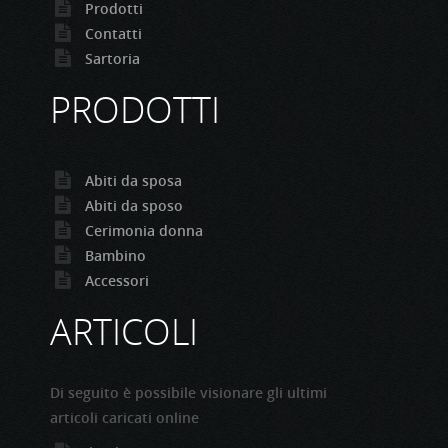
Prodotti
Contatti
Sartoria
PRODOTTI
Abiti da sposa
Abiti da sposo
Cerimonia donna
Bambino
Accessori
ARTICOLI
Di seguito è possibile visionare gli ultimi
articoli caricati online