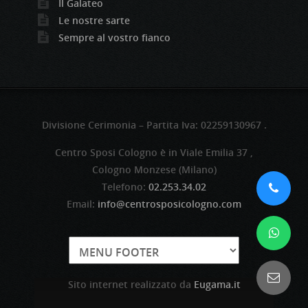
Il Galateo
Le nostre sarte
Sempre al vostro fianco
Divisione Cerimonia – Partita Iva: 02259130967 .
Centro Sposi Cologno è in Viale Emilia 37 ,
Cologno Monzese (Milano)
Telefono:
02.253.34.02
Email:
info@centrosposicologno.com
Sito internet realizzato da
Eugama.it