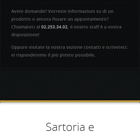
Avete domande? Vorreste informazioni su di un
prodotto o ancora fissare un appuntamento?
Chiamateci al
02.253.34.02
, il nostro staff è a vostra
disposizione!
Oppure visitate la nostra sezione contatti e scriveteci:
vi risponderemo il più presto possibile.
Aperti dal lunedì al
Competenza e
Sartoria e