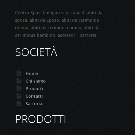
Centro Sposi Cologno si occupa di abiti da
sposa, abiti da Sposo, abiti da cerimonia
donna, abiti da cerimonia uomo, abiti da
cerimonia bambino, accessori, sartoria.
SOCIETÀ
Home
Chi siamo
Prodotti
Contatti
Sartoria
PRODOTTI