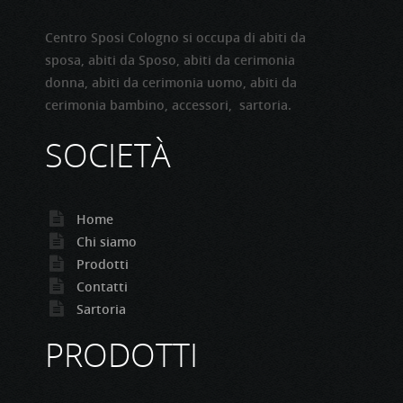
Centro Sposi Cologno si occupa di abiti da
sposa, abiti da Sposo, abiti da cerimonia
donna, abiti da cerimonia uomo, abiti da
cerimonia bambino, accessori, sartoria.
SOCIETÀ
Home
Chi siamo
Prodotti
Contatti
Sartoria
PRODOTTI