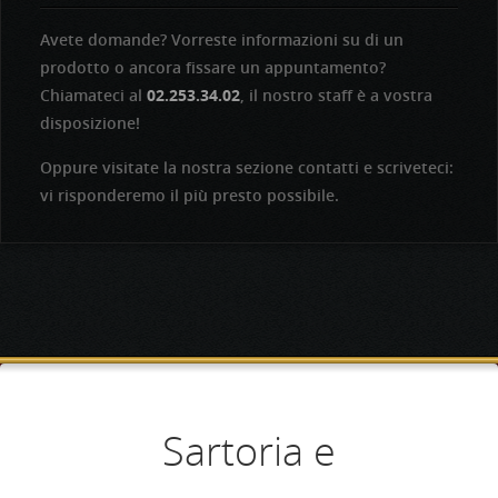
Avete domande? Vorreste informazioni su di un
prodotto o ancora fissare un appuntamento?
Chiamateci al
02.253.34.02
, il nostro staff è a vostra
disposizione!
Oppure visitate la nostra sezione contatti e scriveteci:
vi risponderemo il più presto possibile.
Aperti dal lunedì al
Competenza e
Sartoria e