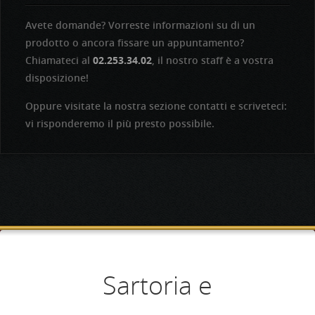
Avete domande? Vorreste informazioni su di un
prodotto o ancora fissare un appuntamento?
Chiamateci al
02.253.34.02
, il nostro staff è a vostra
disposizione!
Oppure visitate la nostra sezione contatti e scriveteci:
vi risponderemo il più presto possibile.
Aperti dal lunedì al
Competenza e
Sartoria e