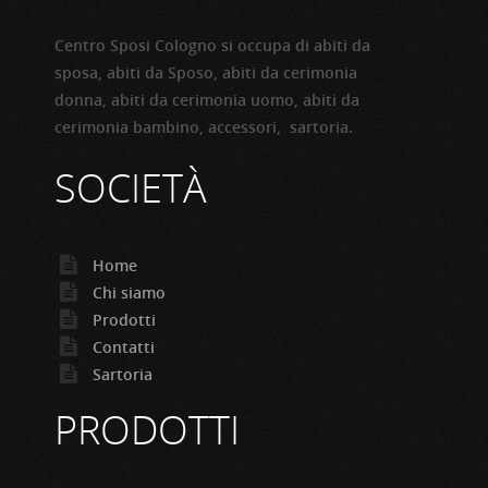
Centro Sposi Cologno si occupa di abiti da
sposa, abiti da Sposo, abiti da cerimonia
donna, abiti da cerimonia uomo, abiti da
cerimonia bambino, accessori, sartoria.
SOCIETÀ
Home
Chi siamo
Prodotti
Contatti
Sartoria
PRODOTTI