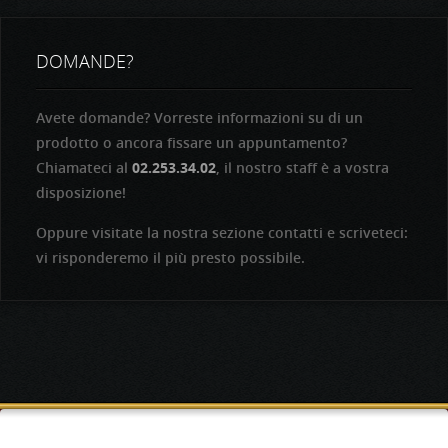
DOMANDE?
Avete domande? Vorreste informazioni su di un
prodotto o ancora fissare un appuntamento?
Chiamateci al
02.253.34.02
, il nostro staff è a vostra
disposizione!
Oppure visitate la nostra sezione contatti e scriveteci:
vi risponderemo il più presto possibile.