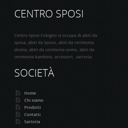
CENTRO SPOSI
Centro Sposi Cologno si occupa di abiti da
sposa, abiti da Sposo, abiti da cerimonia
donna, abiti da cerimonia uomo, abiti da
cerimonia bambino, accessori, sartoria.
SOCIETÀ
Home
Chi siamo
Prodotti
Contatti
Sartoria