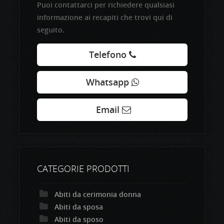
Puoi contattarci per richiedere qualsiasi
informazione ai recapiti che trovi qui di
seguito.
Telefono
Whatsapp
Email
CATEGORIE PRODOTTI
Abiti da cerimonia donna
Abiti da sposa
Abiti da sposo