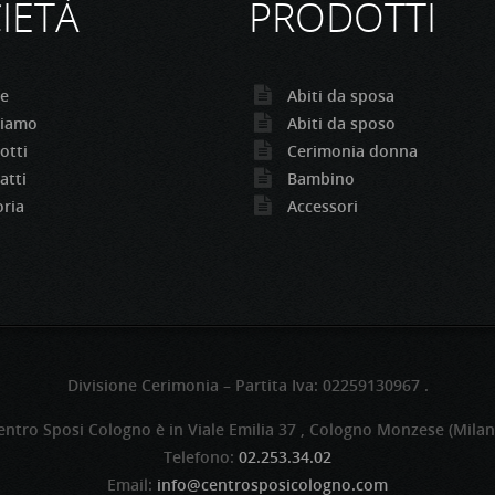
IETÀ
PRODOTTI
e
Abiti da sposa
siamo
Abiti da sposo
otti
Cerimonia donna
atti
Bambino
oria
Accessori
Divisione Cerimonia – Partita Iva: 02259130967 .
entro Sposi Cologno è in Viale Emilia 37 , Cologno Monzese (Milan
Telefono:
02.253.34.02
Email:
info@centrosposicologno.com