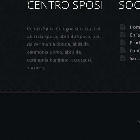
CENTRO SPOSI
SOC
Hom
Centro Sposi Cologno si occupa di
Chi 
abiti da sposa, abiti da Sposo, abiti
Prod
da cerimonia donna, abiti da
Cont
cerimonia uomo, abiti da
Sart
cerimonia bambino, accessori,
sartoria.
C