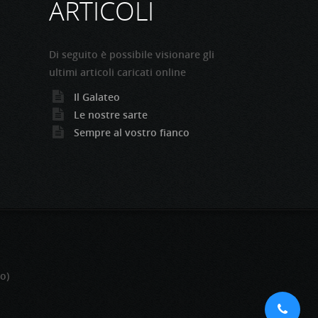
ARTICOLI
Di seguito è possibile visionare gli
ultimi articoli caricati online
Il Galateo
Le nostre sarte
Sempre al vostro fianco
o)