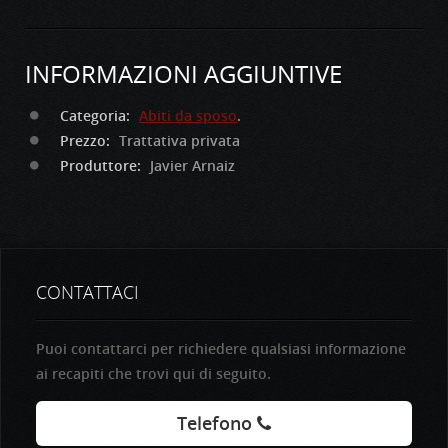
INFORMAZIONI AGGIUNTIVE
Categoria:
Abiti da sposo
.
Prezzo:
Trattativa privata
Produttore:
Javier Arnaiz
CONTATTACI
Puoi contattarci per richiedere qualsiasi informazione
ai recapiti che trovi qui di seguito.
Telefono