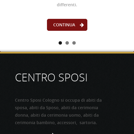
mattino aperto su richiesta. Possibilità orario
differenti.
CONTINUA
continuato. Consulta la sezione contatti per
maggiori informazioni.
CONTINUA
CONTINUA
CENTRO SPOSI
Centro Sposi Cologno si occupa di abiti da
sposa, abiti da Sposo, abiti da cerimonia
donna, abiti da cerimonia uomo, abiti da
cerimonia bambino, accessori, sartoria.