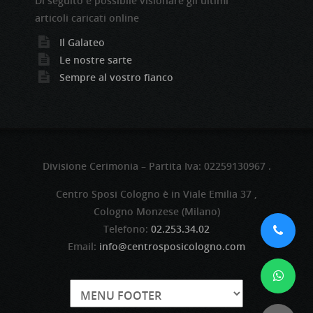
Di seguito è possibile visionare gli ultimi
articoli caricati online
Il Galateo
Le nostre sarte
Sempre al vostro fianco
Divisione Cerimonia – Partita Iva: 02259130967 .
Centro Sposi Cologno è in Viale Emilia 37 ,
Cologno Monzese (Milano)
Telefono:
02.253.34.02
Email:
info@centrosposicologno.com