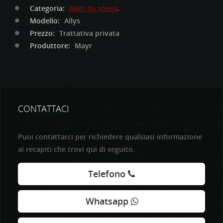
Categoria:
Abiti da sposa
.
Modello:
Allys
Prezzo:
Trattativa privata
Produttore:
Mayr
CONTATTACI
Puoi contattarci per richiedere qualsiasi informazione
ai recapiti che trovi qui di seguito.
Telefono
Whatsapp